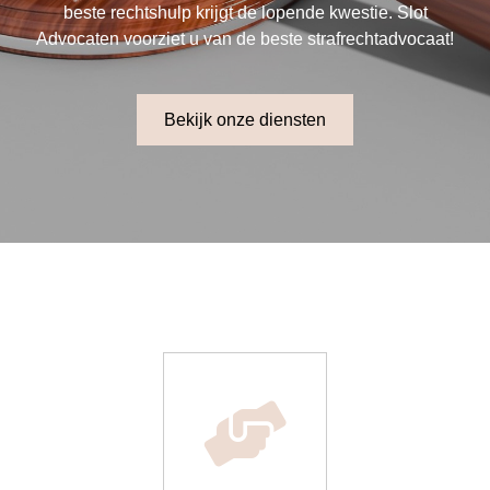
beste rechtshulp krijgt de lopende kwestie. Slot
Advocaten voorziet u van de beste strafrechtadvocaat!
Bekijk onze diensten